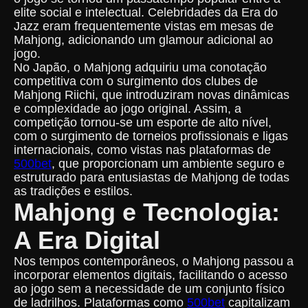
elite social e intelectual. Celebridades da Era do
Jazz eram frequentemente vistas em mesas de
Mahjong, adicionando um glamour adicional ao
jogo.
No Japão, o Mahjong adquiriu uma conotação
competitiva com o surgimento dos clubes de
Mahjong Riichi, que introduziram novas dinâmicas
e complexidade ao jogo original. Assim, a
competição tornou-se um esporte de alto nível,
com o surgimento de torneios profissionais e ligas
internacionais, como vistas nas plataformas de
500bet
, que proporcionam um ambiente seguro e
estruturado para entusiastas de Mahjong de todas
as tradições e estilos.
Mahjong e Tecnologia:
A Era Digital
Nos tempos contemporâneos, o Mahjong passou a
incorporar elementos digitais, facilitando o acesso
ao jogo sem a necessidade de um conjunto físico
de ladrilhos. Plataformas como
500bet
capitalizam