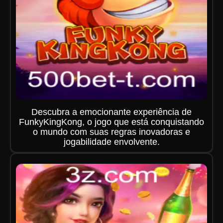
Descubra a emocionante experiência de
FunkyKingKong, o jogo que está conquistando
o mundo com suas regras inovadoras e
jogabilidade envolvente.