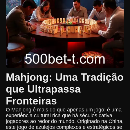
Mahjong: Uma Tradição
que Ultrapassa
Fronteiras
O Mahjong é mais do que apenas um jogo; é uma
experiência cultural rica que há séculos cativa
jogadores ao redor do mundo. Originado na China,
este jogo de azulejos complexos e estratégicos se