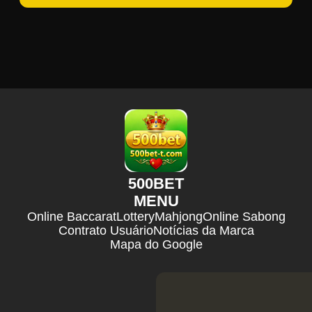
500BET
MENU
Online Baccarat
Lottery
Mahjong
Online Sabong
Contrato Usuário
Notícias da Marca
Mapa do Google