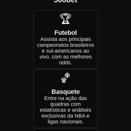
🏆
Futebol
Assista aos principais
campeonatos brasileiros
e sul-americanos ao
vivo, com as melhores
odds.
🏀
Basquete
Entre na ação das
quadras com
estatísticas e análises
exclusivas da NBA e
ligas nacionais.