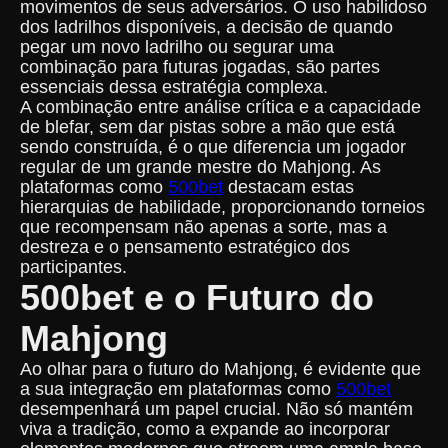
movimentos de seus adversários. O uso habilidoso
dos ladrilhos disponíveis, a decisão de quando
pegar um novo ladrilho ou segurar uma
combinação para futuras jogadas, são partes
essenciais dessa estratégia complexa.
A combinação entre análise crítica e a capacidade
de blefar, sem dar pistas sobre a mão que está
sendo construída, é o que diferencia um jogador
regular de um grande mestre do Mahjong. As
plataformas como
500bet
destacam estas
hierarquias de habilidade, proporcionando torneios
que recompensam não apenas a sorte, mas a
destreza e o pensamento estratégico dos
participantes.
500bet e o Futuro do
Mahjong
Ao olhar para o futuro do Mahjong, é evidente que
a sua integração em plataformas como
500bet
desempenhará um papel crucial. Não só mantém
viva a tradição, como a expande ao incorporar