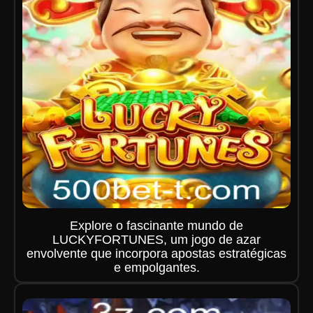
Explore o fascinante mundo de
LUCKYFORTUNES, um jogo de azar
envolvente que incorpora apostas estratégicas
e empolgantes.