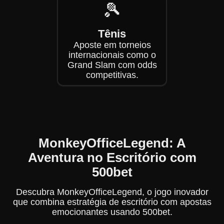
🎾
Tênis
Aposte em torneios
internacionais como o
Grand Slam com odds
competitivas.
MonkeyOfficeLegend: A
Aventura no Escritório com
500bet
Descubra MonkeyOfficeLegend, o jogo inovador
que combina estratégia de escritório com apostas
emocionantes usando 500bet.