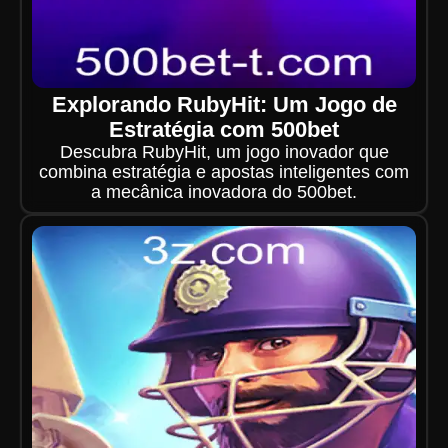
Explorando RubyHit: Um Jogo de
Estratégia com 500bet
Descubra RubyHit, um jogo inovador que
combina estratégia e apostas inteligentes com
a mecânica inovadora do 500bet.