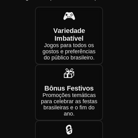
🎮
Variedade
Imbatível
Jogos para todos os
gostos e preferências
do público brasileiro.
🎁
Bônus Festivos
Promoções temáticas
para celebrar as festas
brasileiras e o fim do
ano.
🔒