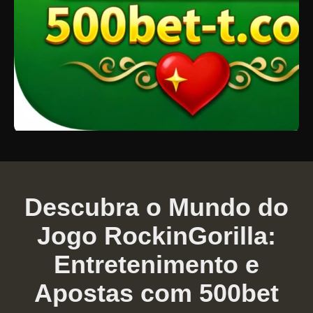
Descubra o Mundo do
Jogo RockinGorilla:
Entretenimento e
Apostas com 500bet