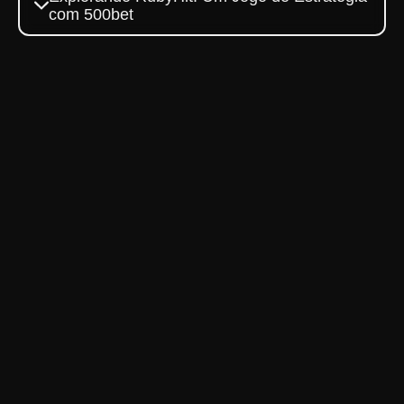
emocionante jogo de cassino HotSpin,
com 500bet
incluindo suas regras, estratégias e o
impacto de eventos atuais no mundo
Descubra RubyHit, um jogo inovador
dos jogos de azar.
que combina estratégia e apostas
inteligentes com a mecânica inovadora
do 500bet.