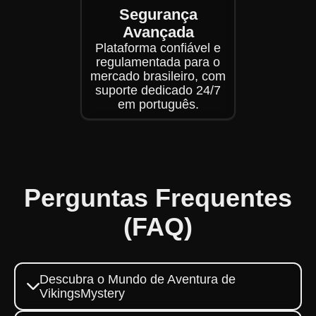
Segurança
Avançada
Plataforma confiável e
regulamentada para o
mercado brasileiro, com
suporte dedicado 24/7
em português.
Perguntas Frequentes
(FAQ)
Descubra o Mundo de Aventura de
VikingsMystery