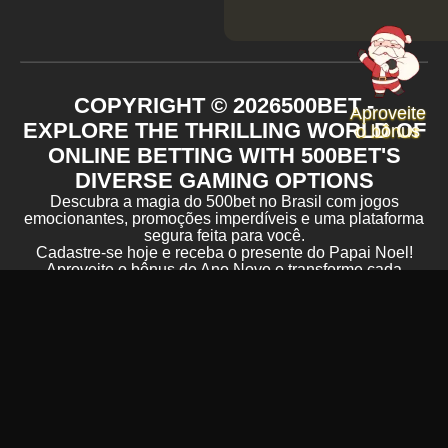
COPYRIGHT ©
2026
500BET -
Aproveite
EXPLORE THE THRILLING WORLD OF
o bônus
ONLINE BETTING WITH 500BET'S
DIVERSE GAMING OPTIONS
Descubra a magia do 500bet no Brasil com jogos
emocionantes, promoções imperdíveis e uma plataforma
segura feita para você.
Cadastre-se hoje e receba o presente do Papai Noel!
Aproveite o bônus de Ano Novo e transforme cada
jogada em uma chance de ganhar. Sua experiência
começa agora no 500bet!
MÉTODOS DE PAGAMENTO ACEITOS