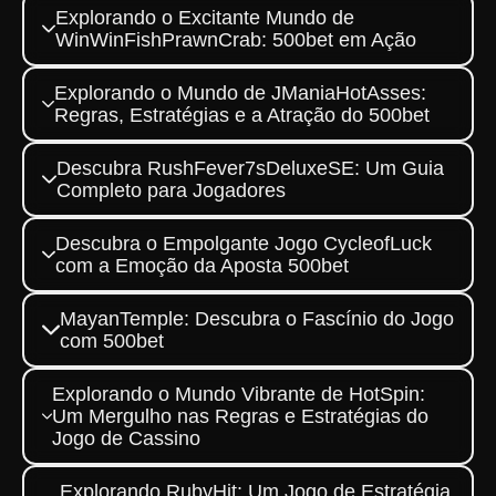
Explore o emocionante universo do
Explorando o Excitante Mundo de
jogo VikingsMystery, onde estratégias
WinWinFishPrawnCrab: 500bet em Ação
e habilidades se encontram em meio a
mistérios nórdicos e oportunidades
Descubra o fascinante universo de
Explorando o Mundo de JManiaHotAsses:
únicas com a função 500bet.
WinWinFishPrawnCrab, um jogo de
Regras, Estratégias e a Atração do 500bet
apostas envolvente, suas regras e
como a palavra-chave '500bet' se
Descubra o emocionante universo de
Descubra RushFever7sDeluxeSE: Um Guia
encaixa nessa experiência atual de
JManiaHotAsses, suas regras
Completo para Jogadores
entretenimento.
intrigantes e como o conceito de
500bet transforma a experiência de
Explore RushFever7sDeluxeSE, um
Descubra o Empolgante Jogo CycleofLuck
jogo.
emocionante jogo de cassino que
com a Emoção da Aposta 500bet
combina gráficos impressionantes com
jogabilidade envolvente. Este guia
Explore o fascinante mundo do jogo
MayanTemple: Descubra o Fascínio do Jogo
aborda todos os aspectos do jogo,
CycleofLuck, suas regras e como a
com 500bet
desde sua introdução às regras
aposta 500bet amplifica a emoção do
essenciais para jogar com sucesso.
desafio.
Explore o emocionante jogo
Explorando o Mundo Vibrante de HotSpin:
MayanTemple e as apostas
Um Mergulho nas Regras e Estratégias do
envolventes com 500bet. Conheça as
Jogo de Cassino
regras e mergulhe na história única
deste jogo envolvente.
Descubra todos os detalhes sobre o
Explorando RubyHit: Um Jogo de Estratégia