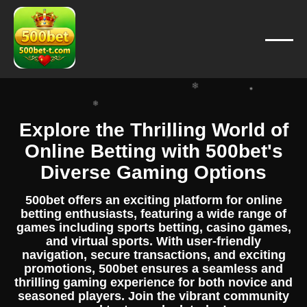
❄
❄
❄
❄
❄
❄
❄
Explore the Thrilling World of
❄
❄
Online Betting with 500bet's
Diverse Gaming Options
❄
❄
500bet offers an exciting platform for online
betting enthusiasts, featuring a wide range of
games including sports betting, casino games,
and virtual sports. With user-friendly
navigation, secure transactions, and exciting
promotions, 500bet ensures a seamless and
thrilling gaming experience for both novice and
seasoned players. Join the vibrant community