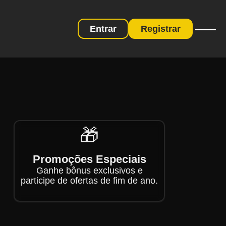
Entrar
Registrar
❄
❄
❄
🎁
Promoções Especiais
Ganhe bônus exclusivos e
participe de ofertas de fim de ano.