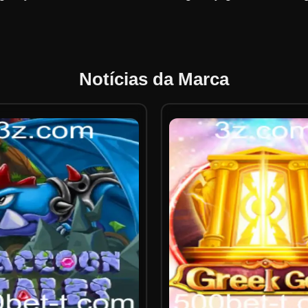
Notícias da Marca