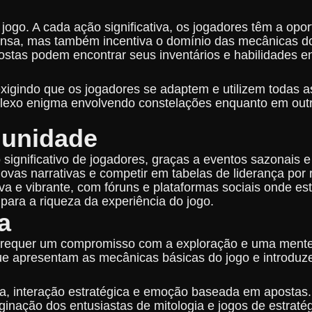
jogo. A cada ação significativa, os jogadores têm a opo
sa, mas também incentiva o domínio das mecânicas do 
ostas podem encontrar seus inventários e habilidades e
 exigindo que os jogadores se adaptem e utilizem todas
plexo enigma envolvendo constelações enquanto em outro
munidade
significativo de jogadores, graças a eventos sazonais 
ovas narrativas e competir em tabelas de liderança por
va e vibrante, com fóruns e plataformas sociais onde est
 para a riqueza da experiência do jogo.
a
 requer um compromisso com a exploração e uma mente 
, que apresentam as mecânicas básicas do jogo e introdu
a, interação estratégica e emoção baseada em apostas.
ginação dos entusiastas de mitologia e jogos de estratég