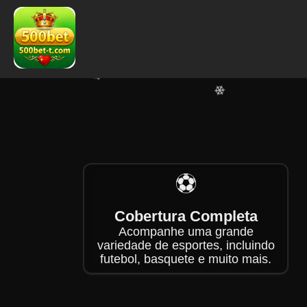
❄
❄
❄
❄
⚽
Cobertura Completa
Acompanhe uma grande
variedade de esportes, incluindo
futebol, basquete e muito mais.