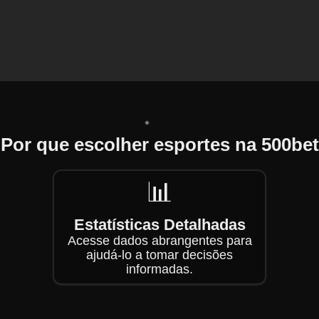
❄
❄
Por que escolher esportes na 500bet
📊
❄
Estatísticas Detalhadas
Acesse dados abrangentes para
ajudá-lo a tomar decisões
informadas.