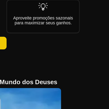
💡
Aproveite promoções sazonais
para maximizar seus ganhos.
o Mundo dos Deuses