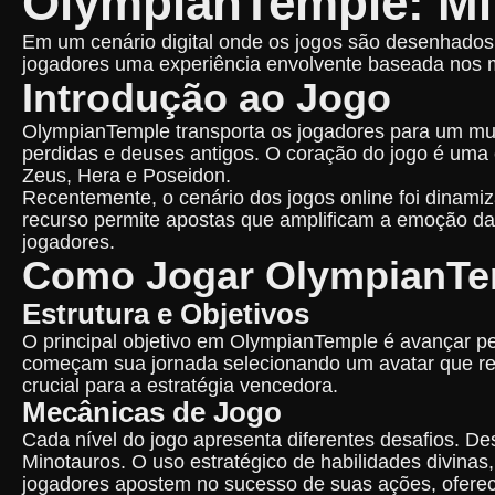
OlympianTemple: Mi
Em um cenário digital onde os jogos são desenhados
jogadores uma experiência envolvente baseada nos mi
Introdução ao Jogo
OlympianTemple transporta os jogadores para um mun
perdidas e deuses antigos. O coração do jogo é uma
Zeus, Hera e Poseidon.
Recentemente, o cenário dos jogos online foi dinami
recurso permite apostas que amplificam a emoção das
jogadores.
Como Jogar OlympianTe
Estrutura e Objetivos
O principal objetivo em OlympianTemple é avançar pe
começam sua jornada selecionando um avatar que repr
crucial para a estratégia vencedora.
Mecânicas de Jogo
Cada nível do jogo apresenta diferentes desafios. D
Minotauros. O uso estratégico de habilidades divina
jogadores apostem no sucesso de suas ações, ofere