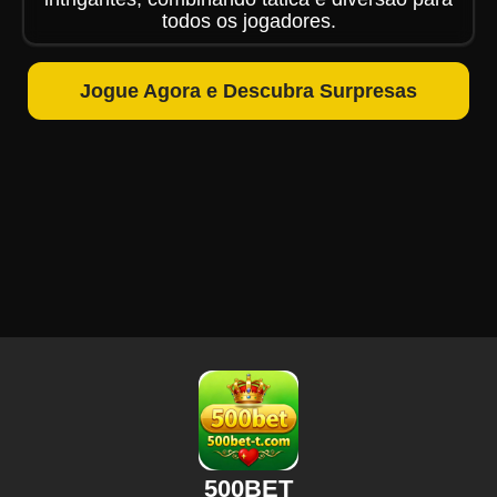
todos os jogadores.
Jogue Agora e Descubra Surpresas
500BET