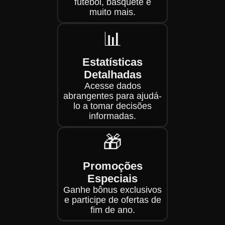
futebol, basquete e
muito mais.
📊
Estatísticas
Detalhadas
Acesse dados
abrangentes para ajudá-
lo a tomar decisões
informadas.
🎁
Promoções
Especiais
Ganhe bônus exclusivos
e participe de ofertas de
fim de ano.