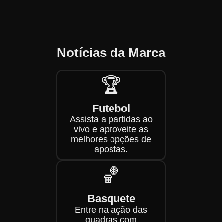
Notícias da Marca
🏆
Futebol
Assista a partidas ao
vivo e aproveite as
melhores opções de
apostas.
🏀
Basquete
Entre na ação das
quadras com