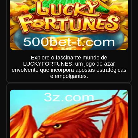
Explore o fascinante mundo de
LUCKYFORTUNES, um jogo de azar
envolvente que incorpora apostas estratégicas
e empolgantes.