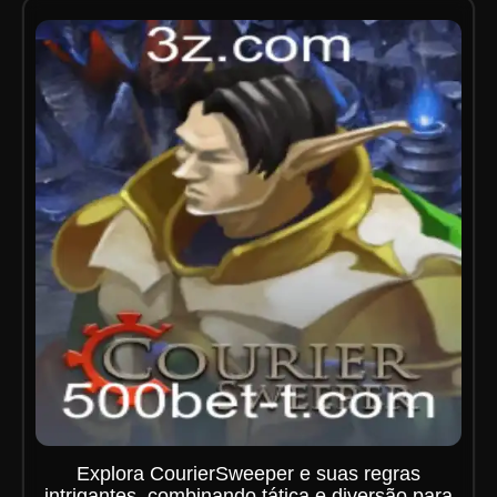
Explora CourierSweeper e suas regras
intrigantes, combinando tática e diversão para