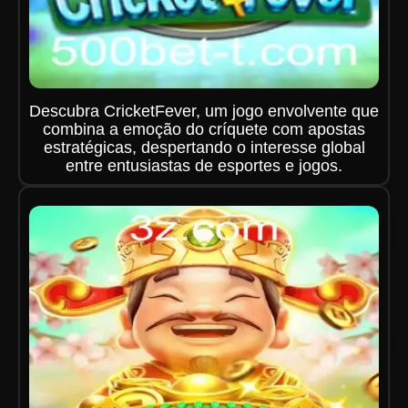
Descubra CricketFever, um jogo envolvente que
combina a emoção do críquete com apostas
estratégicas, despertando o interesse global
entre entusiastas de esportes e jogos.