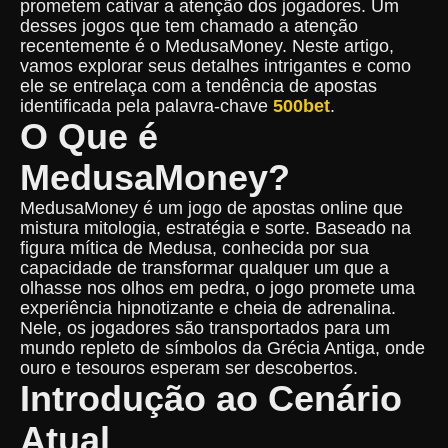
prometem cativar a atenção dos jogadores. Um
desses jogos que tem chamado a atenção
recentemente é o MedusaMoney. Neste artigo,
vamos explorar seus detalhes intrigantes e como
ele se entrelaça com a tendência de apostas
identificada pela palavra-chave
500bet
.
O Que é
MedusaMoney?
MedusaMoney é um jogo de apostas online que
mistura mitologia, estratégia e sorte. Baseado na
figura mítica de Medusa, conhecida por sua
capacidade de transformar qualquer um que a
olhasse nos olhos em pedra, o jogo promete uma
experiência hipnotizante e cheia de adrenalina.
Nele, os jogadores são transportados para um
mundo repleto de símbolos da Grécia Antiga, onde
ouro e tesouros esperam ser descobertos.
Introdução ao Cenário
Atual