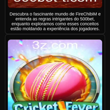
Descubra o fascinante mundo de FireChibiM e
entenda as regras intrigantes do 500bet,
enquanto exploramos como esses conceitos
estão moldando a experiência dos jogadores.