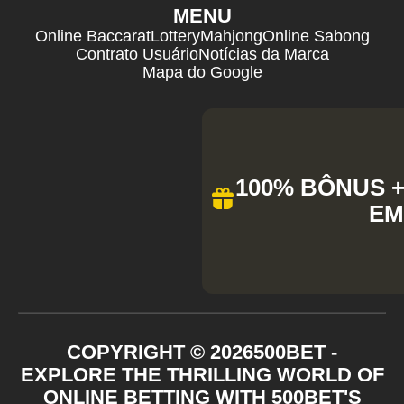
MENU
Online Baccarat
Lottery
Mahjong
Online Sabong
Contrato Usuário
Notícias da Marca
Mapa do Google
100% BÔNUS + 
EM
COPYRIGHT ©
2026
500BET -
EXPLORE THE THRILLING WORLD OF
ONLINE BETTING WITH 500BET'S