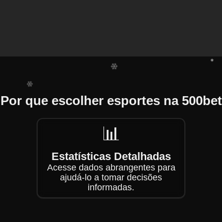
❄
❄
Por que escolher esportes na 500bet
❄
❄
📊
❄
Estatísticas Detalhadas
Acesse dados abrangentes para
ajudá-lo a tomar decisões
informadas.