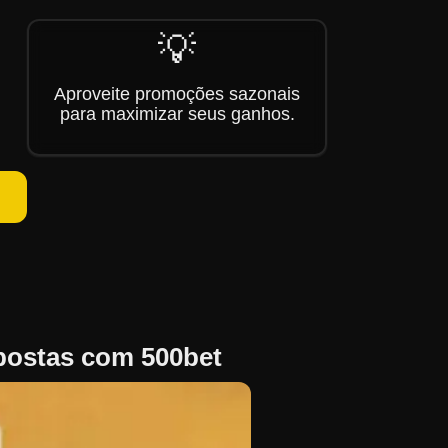
💡
Aproveite promoções sazonais
para maximizar seus ganhos.
postas com 500bet