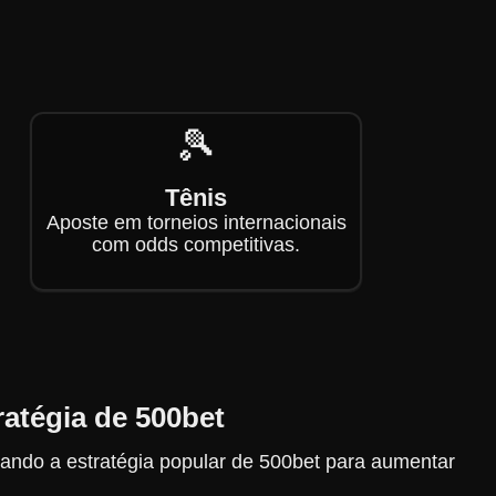
🎾
Tênis
Aposte em torneios internacionais
com odds competitivas.
atégia de 500bet
rando a estratégia popular de 500bet para aumentar