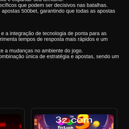
específicos que podem ser decisivos nas batalhas.
 apostas 500bet, garantindo que todas as apostas
e a integração de tecnologia de ponta para as
rimenta tempos de resposta mais rápidos e um
nte a mudanças no ambiente do jogo.
ombinação única de estratégia e apostas, sendo um