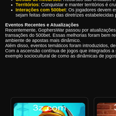
Territórios
: Conquistar e manter territórios é cr
Interações com 500bet
: Os jogadores devem es
sejam feitas dentro das diretrizes estabelecidas
Eventos Recentes e Atualizações
Recentemente, GophersWar passou por atualizações si
transações do 500bet. Essas melhorias foram bem r
ambiente de apostas mais dinâmico.
Além disso, eventos temáticos foram introduzidos, d
Com a ascensão contínua de jogos que integrados a 
exemplo sociocultural de como as dinâmicas de jogos 