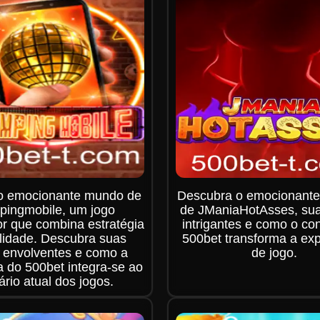
 o emocionante mundo de
Descubra o emocionante
pingmobile, um jogo
de JManiaHotAsses, sua
or que combina estratégia
intrigantes e como o co
ilidade. Descubra suas
500bet transforma a exp
 envolventes e como a
de jogo.
a do 500bet integra-se ao
ário atual dos jogos.