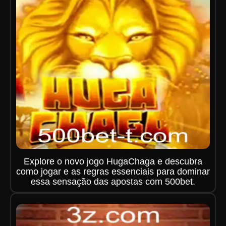
Explore o novo jogo HugaChaga e descubra
como jogar e as regras essenciais para dominar
essa sensação das apostas com 500bet.