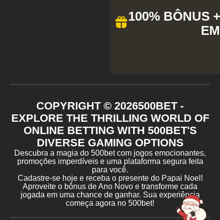
100% BÔNUS + 
EM
COPYRIGHT ©
2026
500BET -
EXPLORE THE THRILLING WORLD OF
ONLINE BETTING WITH 500BET'S
DIVERSE GAMING OPTIONS
Descubra a magia do 500bet com jogos emocionantes,
promoções imperdíveis e uma plataforma segura feita
para você.
Cadastre-se hoje e receba o presente do Papai Noel!
Aproveite o bônus de Ano Novo e transforme cada
jogada em uma chance de ganhar. Sua experiência
começa agora no 500bet!