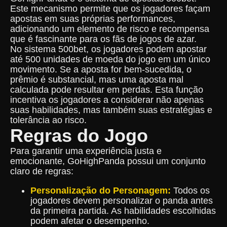
Este mecanismo permite que os jogadores façam
apostas em suas próprias performances,
adicionando um elemento de risco e recompensa
que é fascinante para os fãs de jogos de azar.
No sistema 500bet, os jogadores podem apostar
até 500 unidades de moeda do jogo em um único
movimento. Se a aposta for bem-sucedida, o
prêmio é substancial, mas uma aposta mal
calculada pode resultar em perdas. Esta função
incentiva os jogadores a considerar não apenas
suas habilidades, mas também suas estratégias e
tolerância ao risco.
Regras do Jogo
Para garantir uma experiência justa e
emocionante, GoHighPanda possui um conjunto
claro de regras:
Personalização do Personagem:
Todos os
jogadores devem personalizar o panda antes
da primeira partida. As habilidades escolhidas
podem afetar o desempenho.