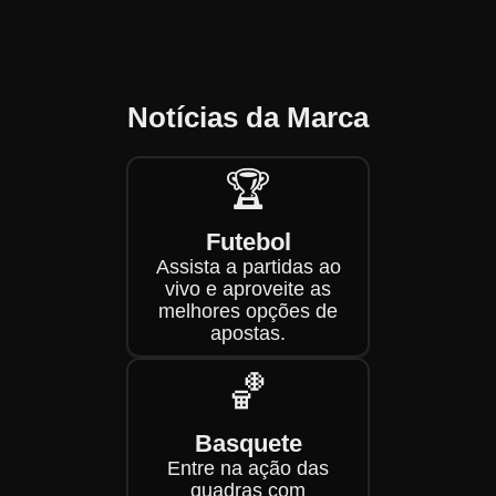
Notícias da Marca
🏆
Futebol
Assista a partidas ao
vivo e aproveite as
melhores opções de
apostas.
🏀
Basquete
Entre na ação das
quadras com