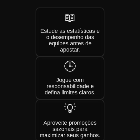
📖
Estude as estatísticas e
o desempenho das
equipes antes de
apostar.
🕒
Jogue com
responsabilidade e
defina limites claros.
💡
Aproveite promoções
sazonais para
maximizar seus ganhos.