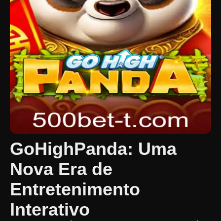
GoHighPanda: Uma
Nova Era de
Entretenimento
Interativo