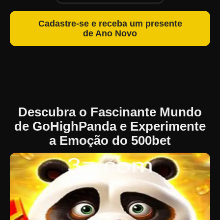
Cadastre-se e receba um presente
de Ano Novo
Descubra o Fascinante Mundo
de GoHighPanda e Experimente
a Emoção do 500bet