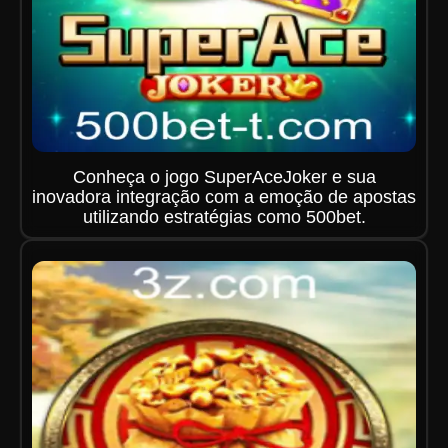
Conheça o jogo SuperAceJoker e sua
inovadora integração com a emoção de apostas
utilizando estratégias como 500bet.