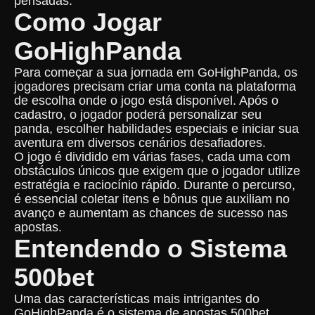
pensadas.
Como Jogar
GoHighPanda
Para começar a sua jornada em GoHighPanda, os
jogadores precisam criar uma conta na plataforma
de escolha onde o jogo está disponível. Após o
cadastro, o jogador poderá personalizar seu
panda, escolher habilidades especiais e iniciar sua
aventura em diversos cenários desafiadores.
O jogo é dividido em várias fases, cada uma com
obstáculos únicos que exigem que o jogador utilize
estratégia e raciocínio rápido. Durante o percurso,
é essencial coletar itens e bônus que auxiliam no
avanço e aumentam as chances de sucesso nas
apostas.
Entendendo o Sistema
500bet
Uma das características mais intrigantes do
GoHighPanda é o sistema de apostas 500bet.