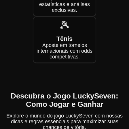
estatísticas e análises
exclusivas.
🎾
Tênis
Aposte em torneios
internacionais com odds
competitivas.
Descubra o Jogo LuckySeven:
Como Jogar e Ganhar
Explore o mundo do jogo LuckySeven com nossas
dicas e regras essenciais para maximizar suas
chances de vitória.