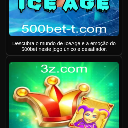
Descubra o mundo de IceAge e a emoção do
500bet neste jogo único e desafiador.