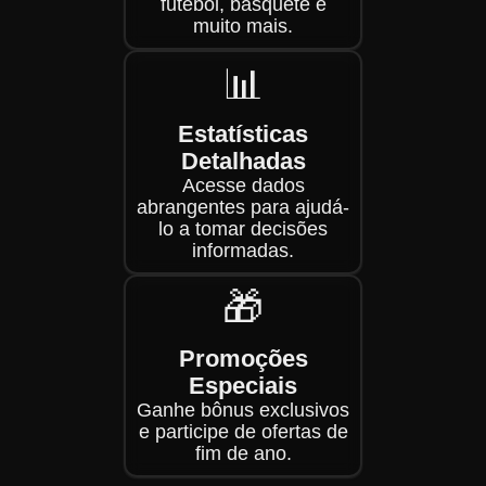
futebol, basquete e
muito mais.
📊
Estatísticas
Detalhadas
Acesse dados
abrangentes para ajudá-
lo a tomar decisões
informadas.
🎁
Promoções
Especiais
Ganhe bônus exclusivos
e participe de ofertas de
fim de ano.