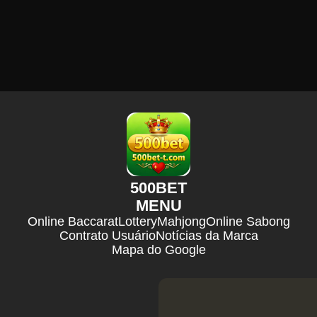
500BET
MENU
Online Baccarat
Lottery
Mahjong
Online Sabong
Contrato Usuário
Notícias da Marca
Mapa do Google