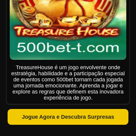
TreasureHouse é um jogo envolvente onde
estratégia, habilidade e a participação especial
de eventos como 500bet tornam cada jogada
uma jornada emocionante. Aprenda a jogar e
explore as regras que definem esta inovadora
experiência de jogo.
Jogue Agora e Descubra Surpresas