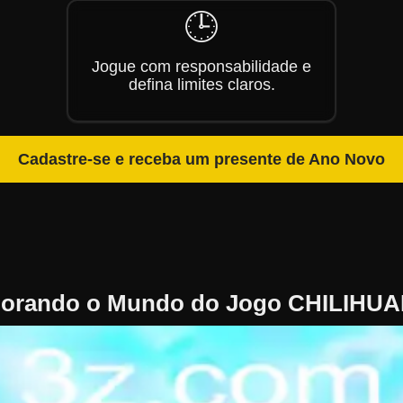
🕒
Jogue com responsabilidade e
defina limites claros.
Cadastre-se e receba um presente de Ano Novo
lorando o Mundo do Jogo CHILIHU