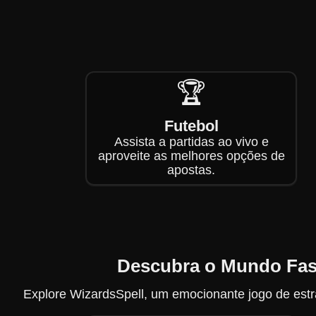
🏆
Futebol
Assista a partidas ao vivo e
aproveite as melhores opções de
apostas.
Descubra o Mundo Fasc
Explore WizardsSpell, um emocionante jogo de estra