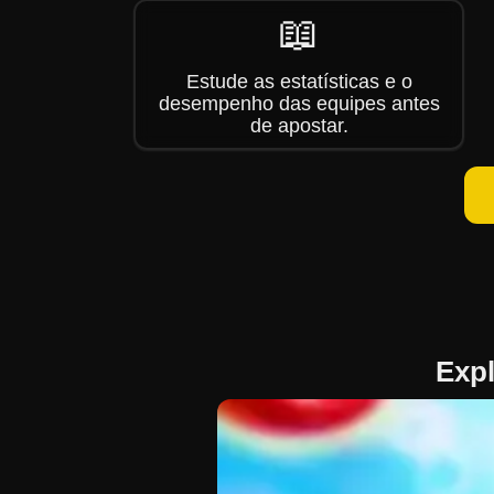
📖
Estude as estatísticas e o
desempenho das equipes antes
de apostar.
Exp