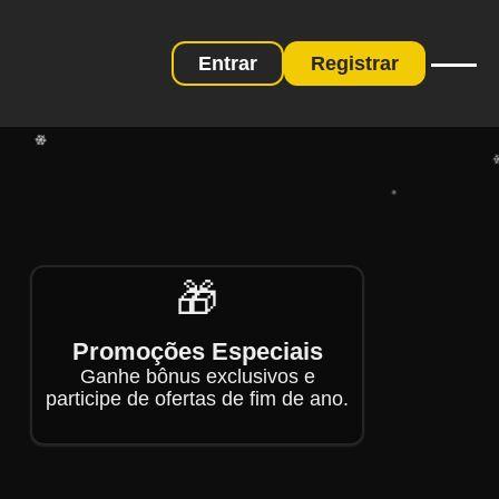
Entrar
Registrar
❄
❄
❄
🎁
❄
Promoções Especiais
Ganhe bônus exclusivos e
participe de ofertas de fim de ano.