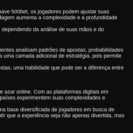
ave 500bet, os jogadores podem ajustar suas
rdagem aumenta a complexidade e a profundidade
r, dependendo da análise de suas mãos e do
entes analisam padrões de apostas, probabilidades
 uma camada adicional de estratégia, pois permite
tas, uma habilidade que pode ser a diferença entre
azar online. Com as plataformas digitais em
s países experimentem suas complexidades e
ma base diversificada de jogadores em busca de
ir que a experiência seja não apenas divertida, mas