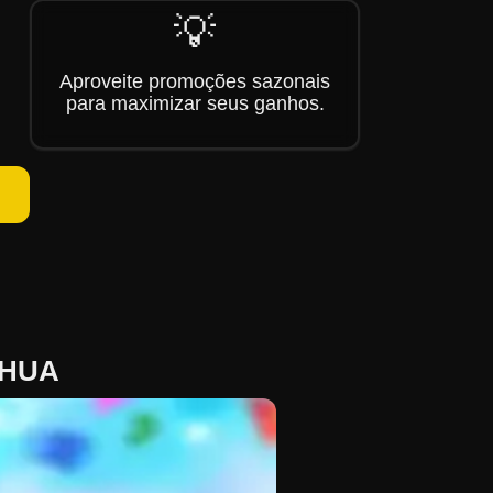
💡
Aproveite promoções sazonais
para maximizar seus ganhos.
AHUA