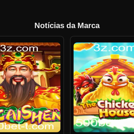
Notícias da Marca