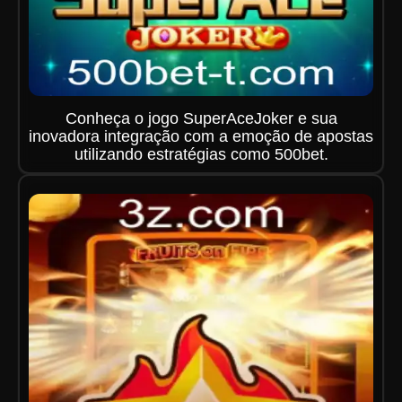
Conheça o jogo SuperAceJoker e sua
inovadora integração com a emoção de apostas
utilizando estratégias como 500bet.