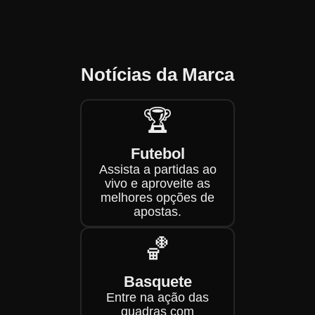
Notícias da Marca
🏆
Futebol
Assista a partidas ao
vivo e aproveite as
melhores opções de
apostas.
🏀
Basquete
Entre na ação das
quadras com