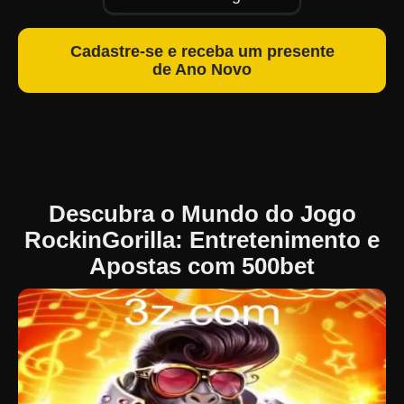
Cadastre-se e receba um presente
de Ano Novo
Descubra o Mundo do Jogo
RockinGorilla: Entretenimento e
Apostas com 500bet