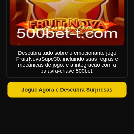
Descubra tudo sobre o emocionante jogo
FruitrNovaSupe30, incluindo suas regras e
mecânicas de jogo, e a integração com a
palavra-chave 500bet.
Jogue Agora e Descubra Surpresas