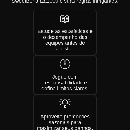
SweetBonanza1000 e suas regras intrigantes.
📖
Estude as estatísticas e
o desempenho das
equipes antes de
apostar.
🕒
Jogue com
responsabilidade e
defina limites claros.
💡
Aproveite promoções
sazonais para
maximizar seus ganhos.