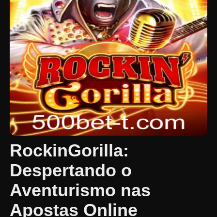
RockinGorilla:
Despertando o
Aventurismo nas
Apostas Online