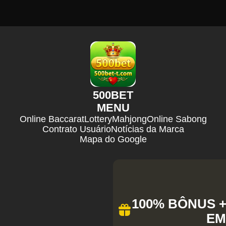
500BET
MENU
Online Baccarat
Lottery
Mahjong
Online Sabong
Contrato Usuário
Notícias da Marca
Mapa do Google
100% BÔNUS + 
EM